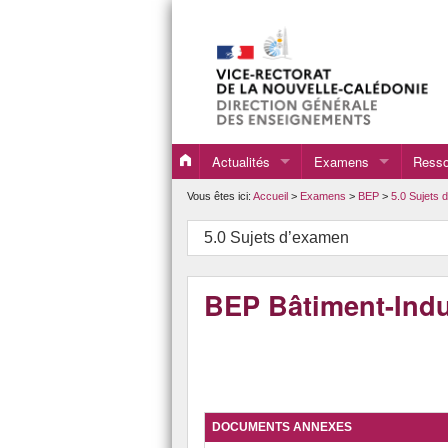
Actualités
Examens
Resso
Bac Professionnel en 
Echan
Vous êtes ici:
Accueil
>
Examens
>
BEP
>
5.0 Sujets 
BEP
Liens 
5.0 Sujets d’examen
Brevet Professionnel
Sites
BEP Bâtiment-Ind
CAP
DNB Série professionne
DOCUMENTS ANNEXES