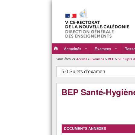
Actualités
Examens
Resso
Bac Professionnel en 
Echan
Vous êtes ici:
Accueil
>
Examens
>
BEP
>
5.0 Sujets 
BEP
Liens 
5.0 Sujets d’examen
Brevet Professionnel
Sites
BEP Santé-Hygièn
CAP
DNB Série professionne
DOCUMENTS ANNEXES