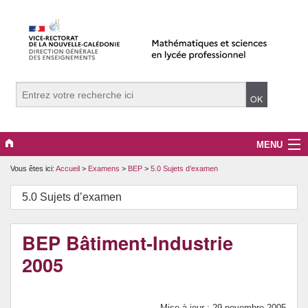
MENU
Vous êtes ici:
Accueil
>
Examens
>
BEP
>
5.0 Sujets d’examen
Actualités
5.0 Sujets d’examen
Examens
Ressources
BEP Bâtiment-Industrie
2005
TICE
Mise à jour : 29 novembre 2005